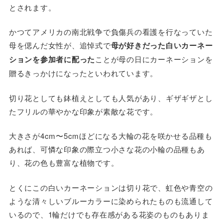
とされます。
かつてアメリカの南北戦争で負傷兵の看護を行なっていた
母を偲んだ女性が、追悼式で
母が好きだった白いカーネー
ションを参加者に配った
ことが母の日にカーネーションを
贈るきっかけになったといわれています。
切り花としても鉢植えとしても人気があり、ギザギザとし
たフリルの華やかな印象が素敵な花です。
大きさが4cm〜5cmほどになる大輪の花を咲かせる品種も
あれば、可憐な印象の際立つ小さな花の小輪の品種もあ
り、花の色も豊富な植物です。
とくにこの白いカーネーションは切り花で、虹色や青空の
ような清々しいブルーカラーに染められたものも流通して
いるので、1輪だけでも存在感がある花姿のものもありま