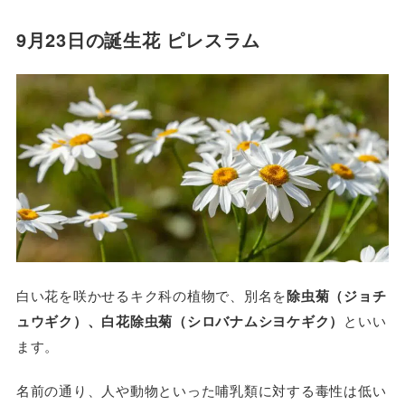
9月23日の誕生花 ピレスラム
白い花を咲かせるキク科の植物で、別名を
除虫菊（ジョチ
ュウギク）、白花除虫菊（シロバナムシヨケギク）
といい
ます。
名前の通り、人や動物といった哺乳類に対する毒性は低い