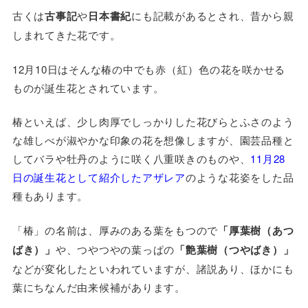
古くは
古事記
や
日本書紀
にも記載があるとされ、昔から親
しまれてきた花です。
12月10日はそんな椿の中でも赤（紅）色の花を咲かせる
ものが誕生花とされています。
椿といえば、少し肉厚でしっかりした花びらとふさのよう
な雄しべが淑やかな印象の花を想像しますが、園芸品種と
してバラや牡丹のように咲く八重咲きのものや、
11月28
日の誕生花として紹介したアザレア
のような花姿をした品
種もあります。
「椿」の名前は、厚みのある葉をもつので
「厚葉樹（あつ
ばき）」
や、つやつやの葉っぱの
「艶葉樹（つやばき）」
などが変化したといわれていますが、諸説あり、ほかにも
葉にちなんだ由来候補があります。