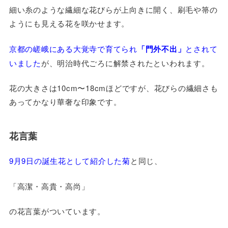
細い糸のような繊細な花びらが上向きに開く、刷毛や箒の
ようにも見える花を咲かせます。
京都の嵯峨にある大覚寺で育てられ
「門外不出」
とされて
いました
が、明治時代ごろに解禁されたといわれます。
花の大きさは10cm〜18cmほどですが、花びらの繊細さも
あってかなり華奢な印象です。
花言葉
9月9日の誕生花として紹介した菊
と同じ、
「高潔・高貴・高尚」
の花言葉がついています。